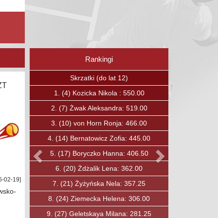
Rankingi
Poprzedni
Następny
Skrzaty (do lat 12)
ZT
1.
(15)
Boguc Jan: 375.00
2.
(23)
Kavalchuk Andrei: 336.75
3.
(27)
Ćwirta Mateusz: 319.00
4.
(30)
Soska Fryderyk: 303.00
5.
(31)
Ozkan Baha: 297.00
6.
(33)
Lewandowski Maciej: 284.00
6-02-19]
7.
(40)
Jobda Aleksander: 250.00
wsko-
8.
(49)
Mysiak Maciej: 210.00
9.
(50)
Rybicki Konrad: 206.00