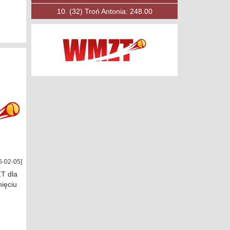
10.
(53)
Księżak Filip: 197.00
6-02-05]
T dla
nięciu