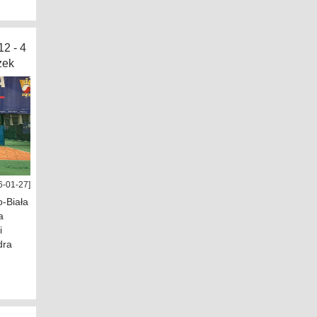
2 - 4
zek
6-01-27]
-Biała
a
i
dra