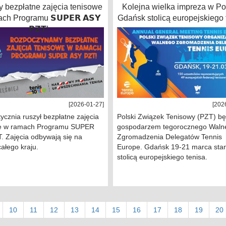
y bezpłatne zajęcia tenisowe
Kolejna wielka impreza w Po
ch Programu 𝗦𝗨𝗣𝗘𝗥 𝗔𝗦𝗬
Gdańsk stolicą europejskiego 
𝗣𝗭𝗧!
[2026-01-27]
[202
ycznia ruszył bezpłatne zajęcia
Polski Związek Tenisowy (PZT) bę
e w ramach Programu SUPER
gospodarzem tegorocznego Waln
. Zajęcia odbywają się na
Zgromadzenia Delegatów Tennis
całego kraju.
Europe. Gdańsk 19-21 marca stan
stolicą europejskiego tenisa.
10
11
12
13
14
15
16
17
18
19
20