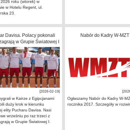
 2026 roku (wtorek) w
ie w Hotelu Regent, ul.
rska 23.
ar Davisa. Polacy pokonali
Nabór do Kadry W-MZT
 zagrają w Grupie Światowej I
[2026-02-19]
[202
ygrali w Kairze z Egipcjanami
Ogłaszamy Nabór do Kadry W-MZ
obili duży krok w kierunku
rocznika 2017. Szczegóły w rozwi
j elity Pucharu Davisa. Nasi
i we wrześniu po raz trzeci z
grają w Grupie Światowej I.