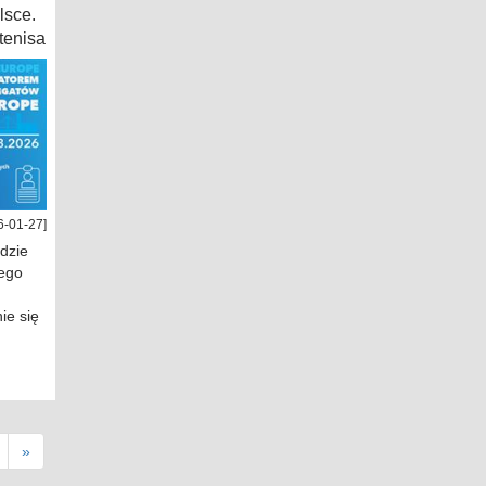
lsce.
tenisa
6-01-27]
dzie
ego
ie się
»