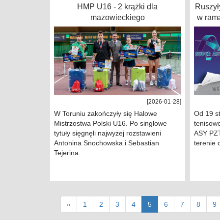
HMP U16 - 2 krążki dla
Ruszył
mazowieckiego
w rama
[2026-01-28]
W Toruniu zakończyły się Halowe
Od 19 st
Mistrzostwa Polski U16. Po singlowe
tenisow
tytuły sięgnęli najwyżej rozstawieni
ASY PZT
Antonina Snochowska i Sebastian
terenie 
Tejerina.
(current)
«
1
2
3
4
5
6
7
8
9