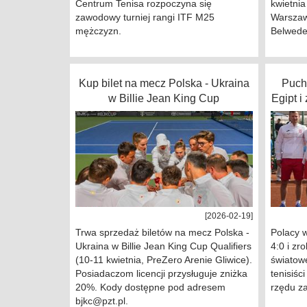
Centrum Tenisa rozpoczyna się
kwietnia
zawodowy turniej rangi ITF M25
Warszaw
mężczyzn.
Belwede
Kup bilet na mecz Polska - Ukraina
Puch
w Billie Jean King Cup
Egipt i
[2026-02-19]
Trwa sprzedaż biletów na mecz Polska -
Polacy w
Ukraina w Billie Jean King Cup Qualifiers
4:0 i zr
(10-11 kwietnia, PreZero Arenie Gliwice).
światowe
Posiadaczom licencji przysługuje zniżka
tenisiśc
20%. Kody dostępne pod adresem
rzędu za
bjkc@pzt.pl.