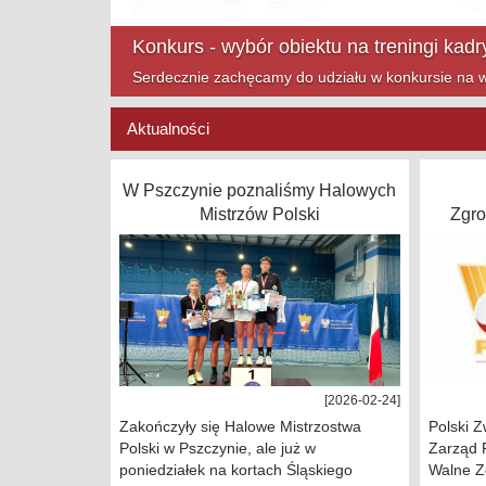
Mazowsze Cup na finiszu!
Zapraszamy na ostatnie turnieje Mazowsze Cup w t
Aktualności
W Pszczynie poznaliśmy Halowych
Mistrzów Polski
Zgr
[2026-02-24]
Zakończyły się Halowe Mistrzostwa
Polski Z
Polski w Pszczynie, ale już w
Zarząd 
poniedziałek na kortach Śląskiego
Walne Z