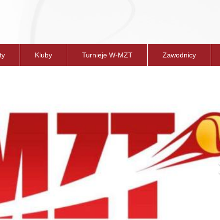
ty
Kluby
Turnieje W-MZT
Zawodnicy