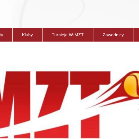
ty
Kluby
Turnieje W-MZT
Zawodnicy