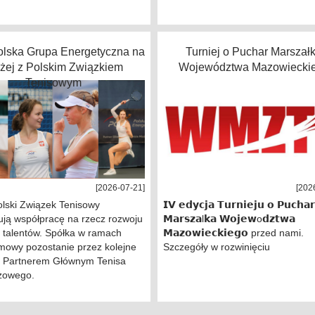
lska Grupa Energetyczna na
Turniej o Puchar Marszał
użej z Polskim Związkiem
Województwa Mazowiecki
Tenisowym
[2026-07-21]
[202
olski Związek Tenisowy
𝗜𝗩 𝗲𝗱𝘆𝗰𝗷𝗮 𝗧𝘂𝗿𝗻𝗶𝗲𝗷𝘂 𝗼 𝗣𝘂𝗰𝗵𝗮𝗿
ują współpracę na rzecz rozwoju
𝗠𝗮𝗿𝘀𝘇𝗮l𝗸𝗮 𝗪𝗼𝗷𝗲𝘄o𝗱𝘇𝘁𝘄𝗮
 talentów. Spółka w ramach
𝗠𝗮𝘇𝗼𝘄𝗶𝗲𝗰𝗸𝗶𝗲𝗴𝗼 przed nami.
mowy pozostanie przez kolejne
Szczegóły w rozwinięciu
a Partnerem Głównym Tenisa
żowego.