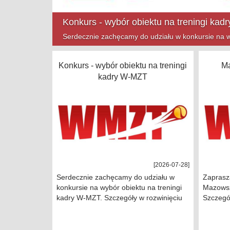
Mazowsze Cup na finiszu!
Zapraszamy na ostatnie turnieje Mazowsze Cup w t
Konkurs - wybór obiektu na treningi
Ma
kadry W-MZT
[2026-07-28]
Serdecznie zachęcamy do udziału w
Zaprasza
konkursie na wybór obiektu na treningi
Mazowsz
kadry W-MZT. Szczegóły w rozwinięciu
Szczegół