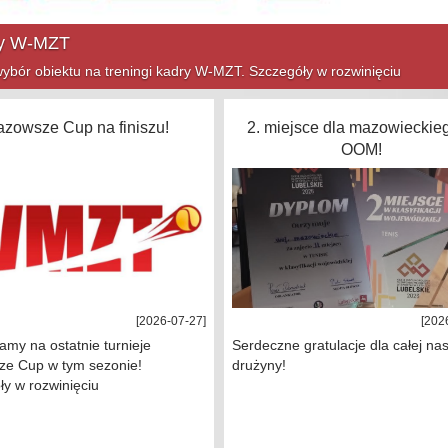
ym sezonie! Szczegóły w rozwinięciu
zowsze Cup na finiszu!
2. miejsce dla mazowieckie
OOM!
[2026-07-27]
[202
my na ostatnie turnieje
Serdeczne gratulacje dla całej nas
e Cup w tym sezonie!
drużyny!
y w rozwinięciu