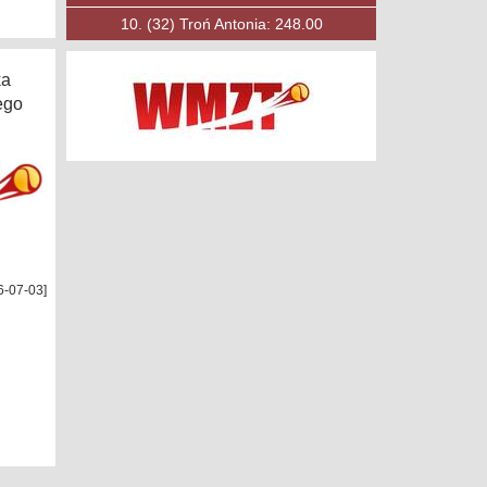
10.
(53)
Księżak Filip: 197.00
ka
ego
6-07-03]