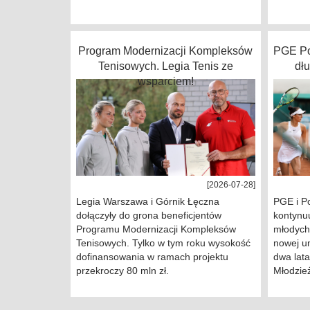
Program Modernizacji Kompleksów
PGE Po
Tenisowych. Legia Tenis ze
dł
wsparciem!
[2026-07-28]
Legia Warszawa i Górnik Łęczna
PGE i P
dołączyły do grona beneficjentów
kontynu
Programu Modernizacji Kompleksów
młodych
Tenisowych. Tylko w tym roku wysokość
nowej u
dofinansowania w ramach projektu
dwa lat
przekroczy 80 mln zł.
Młodzie