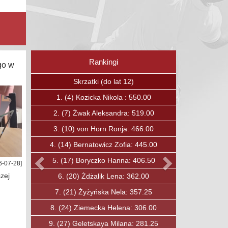
Rankingi
go w
Poprzedni
Następny
Skrzaty (do lat 12)
1.
(15)
Boguc Jan: 375.00
2.
(23)
Kavalchuk Andrei: 336.75
3.
(27)
Ćwirta Mateusz: 319.00
4.
(30)
Soska Fryderyk: 303.00
5.
(31)
Ozkan Baha: 297.00
6-07-28]
zej
6.
(33)
Lewandowski Maciej: 284.00
7.
(40)
Jobda Aleksander: 250.00
8.
(49)
Mysiak Maciej: 210.00
9.
(50)
Rybicki Konrad: 206.00