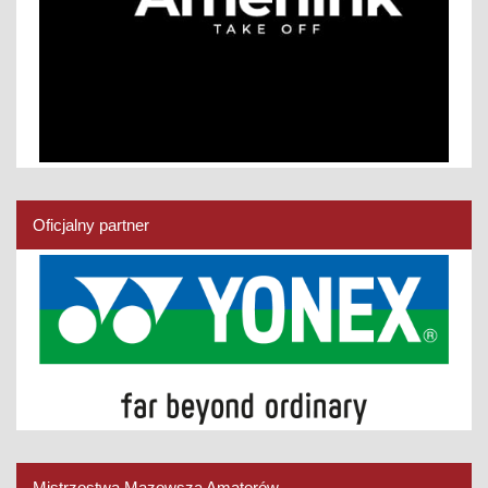
Oficjalny partner
Mistrzostwa Mazowsza Amatorów