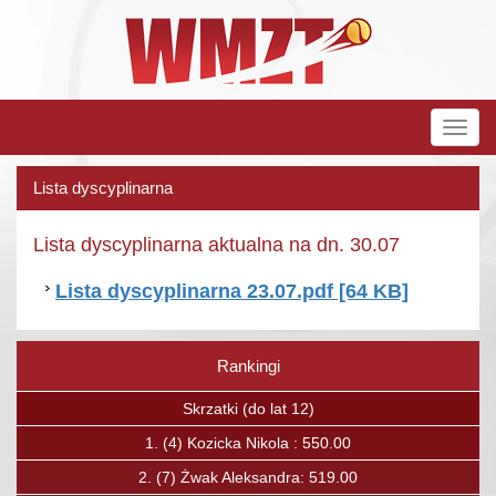
Rozw
nawig
Lista dyscyplinarna
Lista dyscyplinarna aktualna na dn. 30.07
Lista dyscyplinarna 23.07.pdf [64 KB]
Rankingi
Poprzedni
Nas
Skrzatki (do lat 12)
1.
(4)
Kozicka Nikola : 550.00
2.
(7)
Żwak Aleksandra: 519.00
2