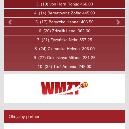
3.
(10)
von Horn Ronja: 466.00
4.
(14)
Bernatowicz Zofia: 445.00
5.
(17)
Boryczko Hanna: 406.50
6.
(20)
Żdżalik Lena: 362.00
6.
7.
(21)
Żyżyńska Nela: 357.25
7
8.
(24)
Ziemecka Helena: 306.00
9.
(27)
Geletskaya Milana: 281.25
10.
(32)
Troń Antonia: 248.00
Oficjalny partner