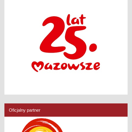
Oficjalny partner