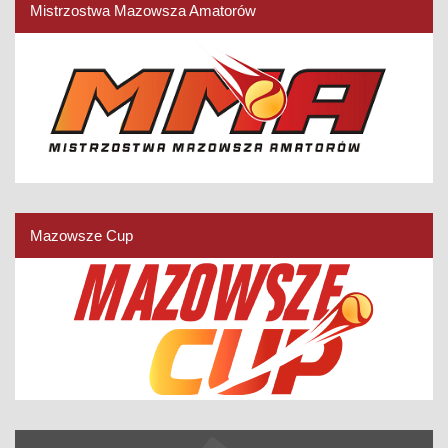
Mistrzostwa Mazowsza Amatorów
Mazowsze Cup