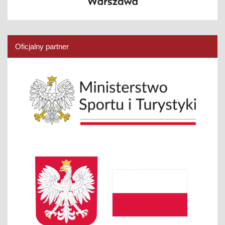
Oficjalny partner