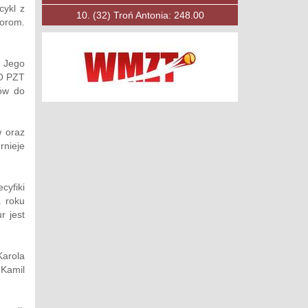
cykl z
10.
(53)
Księżak Filip: 197.00
torom.
. Jego
TO PZT
tów do
w oraz
rnieje
cyfiki
. roku
r jest
Karola
 Kamil