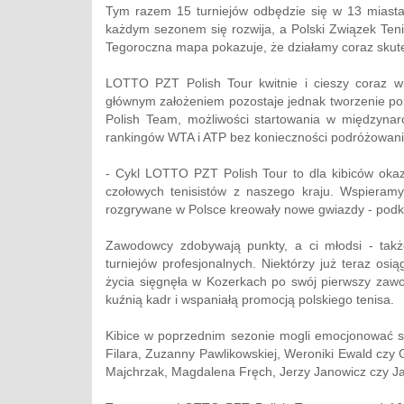
Tym razem 15 turniejów odbędzie się w 13 miasta
każdym sezonem się rozwija, a Polski Związek Te
Tegoroczna mapa pokazuje, że działamy coraz skut
LOTTO PZT Polish Tour kwitnie i cieszy coraz w
głównym założeniem pozostaje jednak tworzenie po
Polish Team, możliwości startowania w międzyna
rankingów WTA i ATP bez konieczności podróżowani
- Cykl LOTTO PZT Polish Tour to dla kibiców oka
czołowych tenisistów z naszego kraju. Wspieramy
rozgrywane w Polsce kreowały nowe gwiazdy - podk
Zawodowcy zdobywają punkty, a ci młodsi - takż
turniejów profesjonalnych. Niektórzy już teraz os
życia sięgnęła w Kozerkach po swój pierwszy zaw
kuźnią kadr i wspaniałą promocją polskiego tenisa.
Kibice w poprzednim sezonie mogli emocjonować s
Filara, Zuzanny Pawlikowskiej, Weroniki Ewald czy G
Majchrzak, Magdalena Fręch, Jerzy Janowicz czy Jan