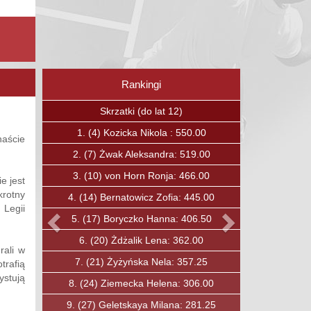
Rankingi
Poprzedni
Następny
Skrzaty (do lat 12)
1.
(15)
Boguc Jan: 375.00
aście
2.
(23)
Kavalchuk Andrei: 336.75
3.
(27)
Ćwirta Mateusz: 319.00
e jest
krotny
4.
(30)
Soska Fryderyk: 303.00
 Legii
5.
(31)
Ozkan Baha: 297.00
6.
(33)
Lewandowski Maciej: 284.00
rali w
7.
(40)
Jobda Aleksander: 250.00
trafią
ystują
8.
(49)
Mysiak Maciej: 210.00
9.
(50)
Rybicki Konrad: 206.00