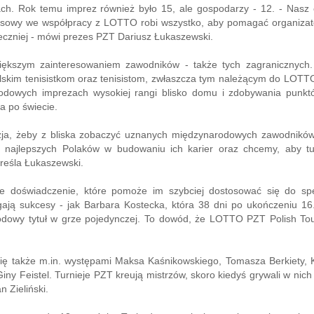
ch. Rok temu imprez również było 15, ale gospodarzy - 12. - Nasz 
nisowy we współpracy z LOTTO robi wszystko, aby pomagać organiza
eczniej - mówi prezes PZT Dariusz Łukaszewski.
iększym zainteresowaniem zawodników - także tych zagranicznych
lskim tenisistkom oraz tenisistom, zwłaszcza tym należącym do LOT
rodowych imprezach wysokiej rangi blisko domu i zdobywania punk
a po świecie.
zja, żeby z bliska zobaczyć uznanych międzynarodowych zawodnikó
 najlepszych Polaków w budowaniu ich karier oraz chcemy, aby tu
reśla Łukaszewski.
e doświadczenie, które pomoże im szybciej dostosować się do spe
iągają sukcesy - jak Barbara Kostecka, która 38 dni po ukończeniu 16
odowy tytuł w grze pojedynczej. To dowód, że LOTTO PZT Polish Tou
ię także m.in. występami Maksa Kaśnikowskiego, Tomasza Berkiety, 
iny Feistel. Turnieje PZT kreują mistrzów, skoro kiedyś grywali w nich
 Zieliński.