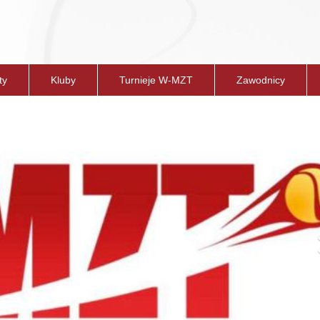
ty
Kluby
Turnieje W-MZT
Zawodnicy