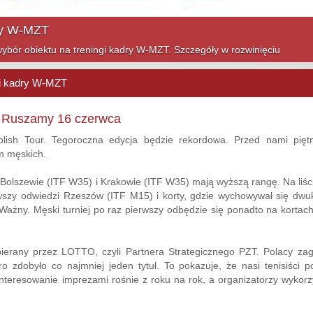
ym sezonie! Szczegóły w rozwinięciu
gi kadry W-MZT
. Ruszamy 16 czerwca
sh Tour. Tegoroczna edycja będzie rekordowa. Przed nami piętn
m męskich.
olszewie (ITF W35) i Krakowie (ITF W35) mają wyższą rangę. Na liści
wszy odwiedzi Rzeszów (ITF M15) i korty, gdzie wychowywał się dwu
 Ważny. Męski turniej po raz pierwszy odbędzie się ponadto na kortach
pierany przez LOTTO, czyli Partnera Strategicznego PZT. Polacy zag
o zdobyło co najmniej jeden tytuł. To pokazuje, że nasi tenisiści po
interesowanie imprezami rośnie z roku na rok, a organizatorzy wykorz