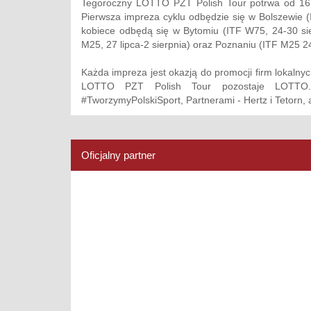
Tegoroczny LOTTO PZT Polish Tour potrwa od 16 c
Pierwsza impreza cyklu odbędzie się w Bolszewie
kobiece odbędą się w Bytomiu (ITF W75, 24-30 sie
M25, 27 lipca-2 sierpnia) oraz Poznaniu (ITF M25 24
Każda impreza jest okazją do promocji firm lokalnyc
LOTTO PZT Polish Tour pozostaje LOTTO. P
#TworzymyPolskiSport, Partnerami - Hertz i Tetorn,
Oficjalny partner