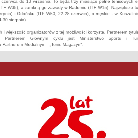
zerwca do 13 września. To będą trzy miesiące pełne tenisowych e
 (ITF W35), a zamkną go zawody w Radomiu (ITF W15). Największe tu
rpnia) i Gdańsku (ITF W50, 22-28 czerwca), a męskie - w Koszalini
-30 sierpnia).
h i większość organizatorów z tej możliwości korzysta. Partnerem tytu
artnerem Głównym cyklu jest Ministerstwo Sportu i Tury
 a Partnerem Medialnym - „Tenis Magazyn”.