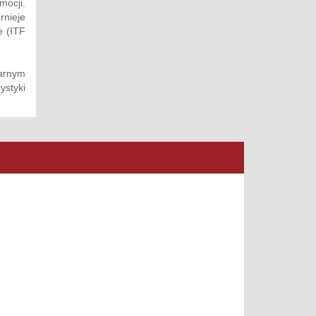
mocji.
rnieje
e (ITF
larnym
styki