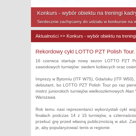
Mazowsze Cup na finiszu!
Zapraszamy na ostatnie turnieje Mazowsze Cup w t
Aktualności >> Konkurs - wybór obiektu na trenin
Rekordowy cykl LOTTO PZT Polish Tour
16 czerwca startuje nowy sezon LOTTO PZT Poli
zawodowych turniejów: siedem kobiecych oraz osie
Imprezy w Bytomiu (ITF W75), Gdańsku (ITF W50), B
debiutant, bo LOTTO PZT Polish Tour po raz pier
mistrz juniorskich turniejów wielkoszlemowych Alan
Warszawa.
Rok temu nasi reprezentanci wykorzystali cykl ws
finałach podczas 14 z 15 turniejów, a czternaścior
przekuć grę przed własną publicznością w atut. Za
je, aby popularyzować tenis w regionie.