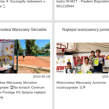
nia 👊 Szczegóły niebawem u
kadry W-MZT - Pawłem Bojarskim n
w 👆
661218944
rzostwa Warszawy Skrzatów
Najlepsi warszawscy junio
[2024-06-19]
[202
stwa Warszawy Skrzatów
Mistrzostwa Warszawy Juniorów
ygnięte 🏆Na kortach Centrum
rozstrzygnięte 🥇🎾
 Prestige KS Spójnia najlepsi
się