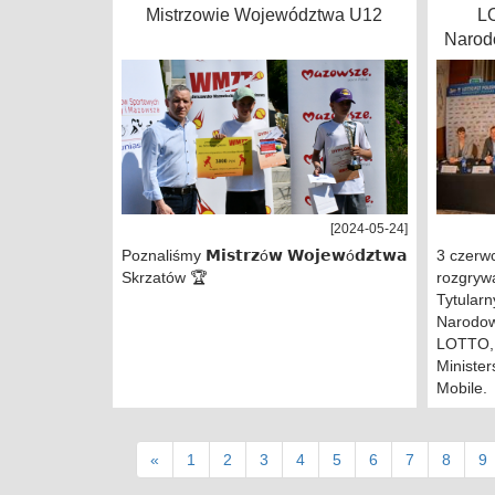
Mistrzowie Województwa U12
L
Narodo
[2024-05-24]
Poznaliśmy 𝗠𝗶𝘀𝘁𝗿𝘇ó𝘄 𝗪𝗼𝗷𝗲𝘄ó𝗱𝘇𝘁𝘄𝗮
3 czerwc
Skrzatów 🏆
rozgryw
Tytular
Narodow
LOTTO, 
Minister
Mobile.
«
1
2
3
4
5
6
7
8
9