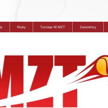
ty
Kluby
Turnieje W-MZT
Zawodnicy