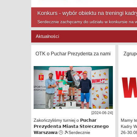
Mazowsze Cup na finiszu!
Zapraszamy na ostatnie turnieje Mazowsze Cup w t
Aktualności
OTK o Puchar Prezydenta za nami
Zgrup
[2024-06-24]
Zakończyliśmy turniej o 𝗣𝘂𝗰𝗵𝗮𝗿
Mamy te
𝗣𝗿𝗲𝘇𝘆𝗱𝗲𝗻𝘁𝗮 𝗠𝗶𝗮𝘀𝘁𝗮 𝗦𝘁𝗼ł𝗲𝗰𝘇𝗻𝗲𝗴𝗼
Kadry W
𝗪𝗮𝗿𝘀𝘇𝗮𝘄𝗮 🕒 🎾Serdecznie
26-30.0