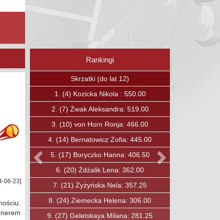
Rankingi
Poprzedni
Następny
Skrzaty (do lat 12)
1.
(15)
Boguc Jan: 375.00
2.
(23)
Kavalchuk Andrei: 336.75
3.
(27)
Ćwirta Mateusz: 319.00
4.
(30)
Soska Fryderyk: 303.00
5.
(31)
Ozkan Baha: 297.00
6.
(33)
Lewandowski Maciej: 284.00
4-06-23]
7.
(40)
Jobda Aleksander: 250.00
8.
(49)
Mysiak Maciej: 210.00
ościu.
renerem
9.
(50)
Rybicki Konrad: 206.00