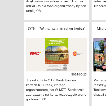
dziękujemy wszystkim uczestnikom za
zobacze
udział - to dla Was organizowany był ten
Treneró
turniej 👆🫶
OTK - "Warszawa miastem tenisa"
Mist
[2024-06-20]
Już od soboty OTK Młodzików na
Mistrzo
kortach KT Break, którego
rozstrz
organizatorem jest W-MZT. Serdecznie
Tenisowe
zapraszamy na korty, rozpoczęcie gier o
okazali 
godzinie 9:00