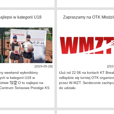
ajlepsi w kategorii U18
Zapraszamy na OTK Młodz
[2024-05-28]
[202
ny weekend wyłoniliśmy
tJuż od 22.06 na kortach KT Brea
ych w kategorii U18 w
odbędzie się turniej OTK organiz
twie 🥰🏆 O to najlepsi na
przez W-MZT. Serdecznie zachę
 Centrum Tenisowe Prestige KS
do udziału