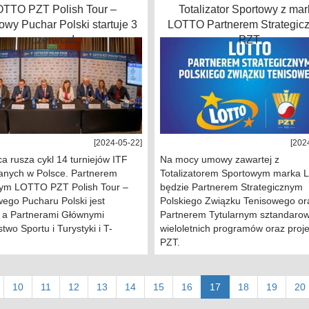
OTTO PZT Polish Tour –
Totalizator Sportowy z ma
wy Puchar Polski startuje 3
LOTTO Partnerem Strategic
czerwca!
PZT
[2024-05-22]
[202
a rusza cykl 14 turniejów ITF
Na mocy umowy zawartej z
anych w Polsce. Partnerem
Totalizatorem Sportowym marka
nym LOTTO PZT Polish Tour –
będzie Partnerem Strategicznym
ego Pucharu Polski jest
Polskiego Związku Tenisowego or
a Partnerami Głównymi
Partnerem Tytularnym sztandarow
stwo Sportu i Turystyki i T-
wieloletnich programów oraz proj
PZT.
(current)
10
11
12
13
14
15
16
17
18
19
20