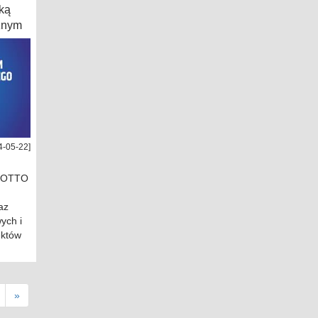
rką
znym
4-05-22]
 LOTTO
az
ych i
ektów
»