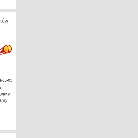
ików
4-06-05]
k
owany
camy