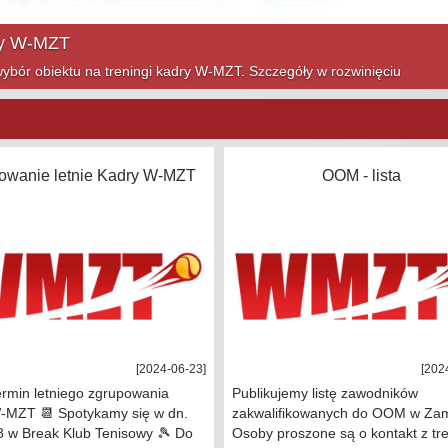
ym sezonie! Szczegóły w rozwinięciu
owanie letnie Kadry W-MZT
OOM - lista
[2024-06-23]
[202
rmin letniego zgrupowania
Publikujemy listę zawodników
-MZT 📆 Spotykamy się w dn.
zakwalifikowanych do OOM w Zam
8 w Break Klub Tenisowy 🎾 Do
Osoby proszone są o kontakt z t