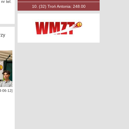
r tel.
10.
(53)
Księżak Filip: 197.00
rzy
4-06-12]