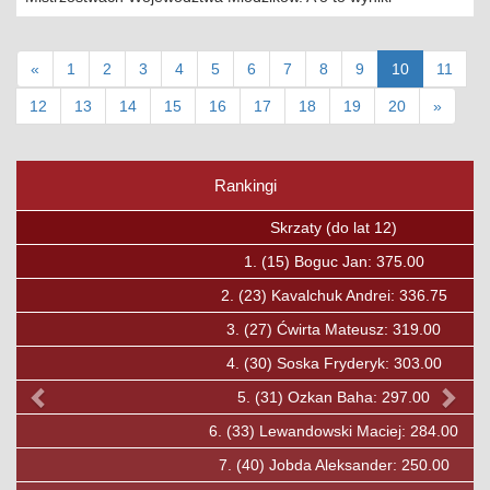
(current)
«
1
2
3
4
5
6
7
8
9
10
11
12
13
14
15
16
17
18
19
20
»
Rankingi
Poprzedni
Nas
Skrzaty (do lat 12)
1.
(15)
Boguc Jan: 375.00
2.
(23)
Kavalchuk Andrei: 336.75
3.
(27)
Ćwirta Mateusz: 319.00
4.
(30)
Soska Fryderyk: 303.00
5.
(31)
Ozkan Baha: 297.00
6.
(33)
Lewandowski Maciej: 284.00
7.
(40)
Jobda Aleksander: 250.00