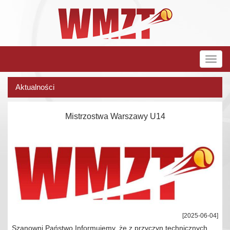
Rozw
nawig
Aktualności
Mistrzostwa Warszawy U14
[2025-06-04]
Szanowni Państwo Informujemy, że z przyczyn technicznych