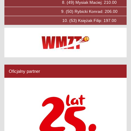
8.
(49)
Mysiak Maciej: 210.00
9.
(50)
Rybicki Konrad: 206.00
10.
(53)
Księżak Filip: 197.00
Oficjalny partner