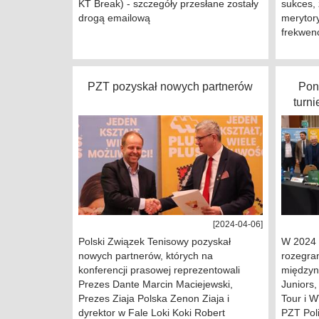
KT Break) - szczegóły przesłane zostały
sukces,
drogą emailową
merytor
frekwen
PZT pozyskał nowych partnerów
Pon
turn
[2024-04-06]
Polski Związek Tenisowy pozyskał
W 2024 r
nowych partnerów, których na
rozegra
konferencji prasowej reprezentowali
międzyn
Prezes Dante Marcin Maciejewski,
Juniors,
Prezes Ziaja Polska Zenon Ziaja i
Tour i 
dyrektor w Fale Loki Koki Robert
PZT Pol