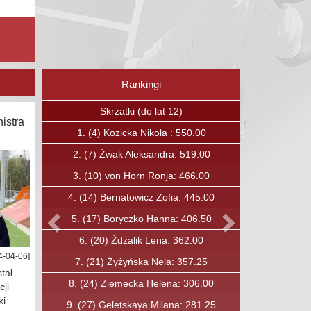
Rankingi
Poprzedni
Następny
Skrzaty (do lat 12)
istra
1.
(15)
Boguc Jan: 375.00
2.
(23)
Kavalchuk Andrei: 336.75
3.
(27)
Ćwirta Mateusz: 319.00
4.
(30)
Soska Fryderyk: 303.00
5.
(31)
Ozkan Baha: 297.00
6.
(33)
Lewandowski Maciej: 284.00
4-04-06]
7.
(40)
Jobda Aleksander: 250.00
tał
8.
(49)
Mysiak Maciej: 210.00
ji
ki
9.
(50)
Rybicki Konrad: 206.00