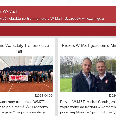
ym sezonie! Szczegóły w rozwinięciu
ne Warsztaty Trenerskie za
Prezes W-MZT gościem u Min
nami
[2024-04-09]
[202
 warsztaty trenerskie WMZT
Prezes W-MZT, Michał Caruk , zos
dzą do historii💪🎾👍 Możemy
zaproszony do udziału w konferenc
dycję nr 2 za ponowny duży
prasowej Ministra Sportu i Turysty