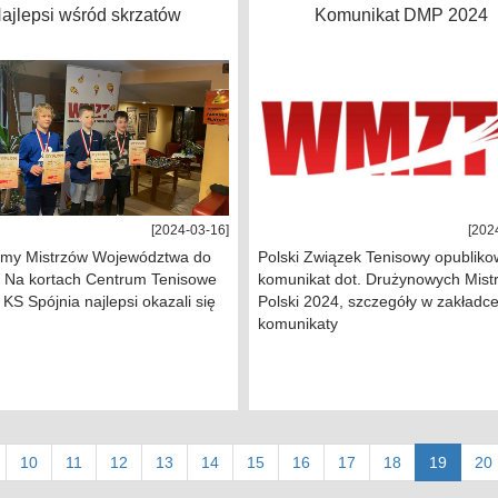
ajlepsi wśród skrzatów
Komunikat DMP 2024
[2024-03-16]
[202
śmy Mistrzów Województwa do
Polski Związek Tenisowy opubliko
🥳 Na kortach Centrum Tenisowe
komunikat dot. Drużynowych Mist
 KS Spójnia najlepsi okazali się
Polski 2024, szczegóły w zakładc
komunikaty
(curren
10
11
12
13
14
15
16
17
18
19
20