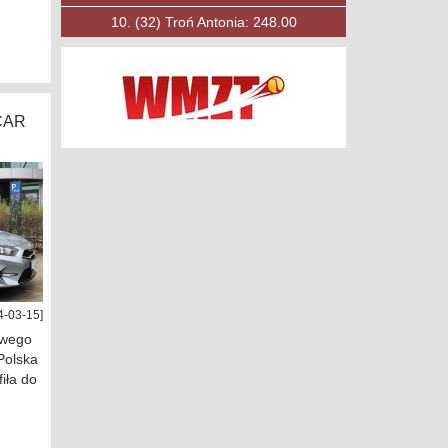
10.
(53)
Księżak Filip: 197.00
CAR
4-03-15]
owego
Polska
fiła do