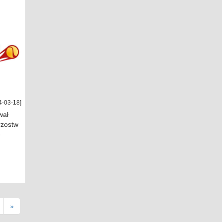
4-03-18]
wał
rzostw
e
t)
»