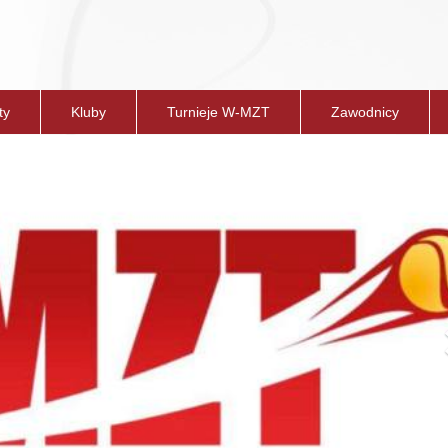
ty
Kluby
Turnieje W-MZT
Zawodnicy