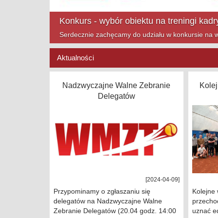
Mazowsze Cup na finiszu!
Zapraszamy na ostatnie turnieje Mazowsze Cup w t
Aktualności
Nadzwyczajne Walne Zebranie
Kolej
Delegatów
[2024-04-09]
Przypominamy o zgłaszaniu się
Kolejne
delegatów na Nadzwyczajne Walne
przecho
Zebranie Delegatów (20.04 godz. 14:00
uznać e