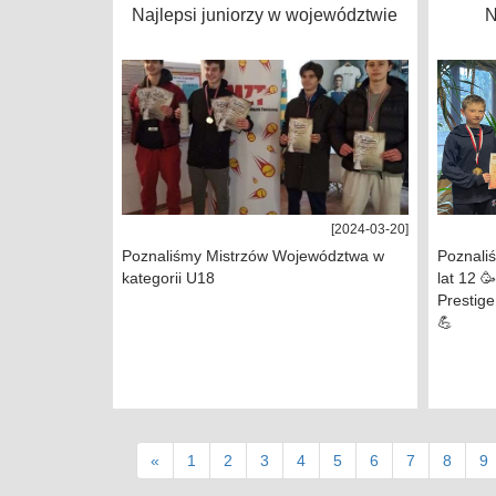
Najlepsi juniorzy w województwie
N
[2024-03-20]
Poznaliśmy Mistrzów Województwa w
Poznali
kategorii U18
lat 12 
Prestige
💪
«
1
2
3
4
5
6
7
8
9