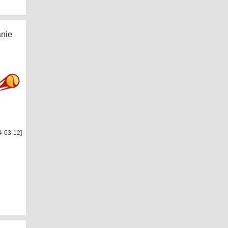
nie
4-03-12]