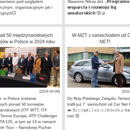
 zarówno pod względem
Sławomir Nitras dot. „𝗣𝗿𝗼𝗴𝗿𝗮𝗺𝘂
ycznym, organizacyjnym jak i
𝘄𝘀𝗽𝗮𝗿𝗰𝗶𝗮 𝗶 𝗿𝗼𝘇𝘄𝗼𝗷𝘂 𝗹𝗶𝗴
cyjnym💥
𝗮𝗺𝗮𝘁𝗼𝗿𝘀𝗸𝗶𝗰𝗵”😍🤝
ad 50 międzynarodowych
W-MZT z samochodem od 
iejów w Polsce w 2024 roku
NET!
[2024-04-06]
[202
. w Polsce zostanie
Do floty Polskiego Związku Tenis
nych ponad 50 turniejów
trafił już 7. samochód od Car Net 
arodowych (ITF WTT, ITF
🚗 S𝚣𝚌𝚣ęś𝚕𝚒𝚠𝚊 𝚜𝚒ó𝚍𝚎𝚖𝚔𝚊 tra
 Tennis Europe, ATP Challenger
nas 😍
WTA 125, w tym aż 14 w ramach
ish Tour – Narodowy Puchar