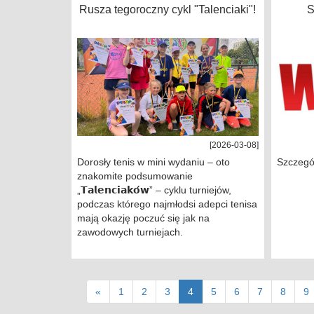
Rusza tegoroczny cykl "Talenciaki"!
S
[2026-03-08]
Dorosły tenis w mini wydaniu – oto
Szczegół
znakomite podsumowanie
„𝗧𝗮𝗹𝗲𝗻𝗰𝗶𝗮𝗸𝗼́𝘄” – cyklu turniejów,
podczas którego najmłodsi adepci tenisa
mają okazję poczuć się jak na
zawodowych turniejach.
(current)
«
1
2
3
4
5
6
7
8
9