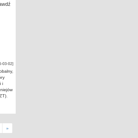
rawdź
6-03-02]
obalny,
óry
 i
rniejów
ZT).
»