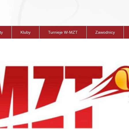
ty
Kluby
Turnieje W-MZT
Zawodnicy