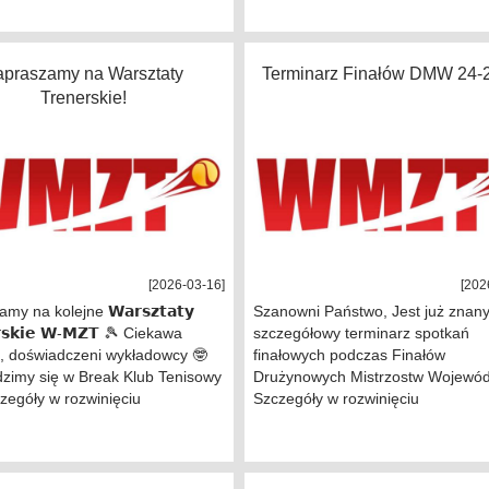
apraszamy na Warsztaty
Terminarz Finałów DMW 24-
Trenerskie!
[2026-03-16]
[202
y na kolejne 𝗪𝗮𝗿𝘀𝘇𝘁𝗮𝘁𝘆
Szanowni Państwo, Jest już znan
𝗿𝘀𝗸𝗶𝗲 𝗪-𝗠𝗭𝗧 🎾 Ciekawa
szczegółowy terminarz spotkań
i, doświadczeni wykładowcy 🤓
finałowych podczas Finałów
dzimy się w Break Klub Tenisowy
Drużynowych Mistrzostw Wojewód
zegóły w rozwinięciu
Szczegóły w rozwinięciu