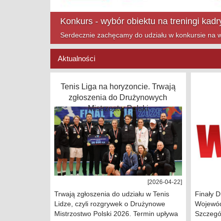
Mazowsze Cup na finiszu!
Zapraszamy na ostatnie turnieje Mazowsze Cup w t
Aktualności
Tenis Liga na horyzoncie. Trwają
zgłoszenia do Drużynowych
Mistrzostw Polski
[2026-04-22]
Trwają zgłoszenia do udziału w Tenis
Finały 
Lidze, czyli rozgrywek o Drużynowe
Wojewód
Mistrzostwo Polski 2026. Termin upływa
Szczegół