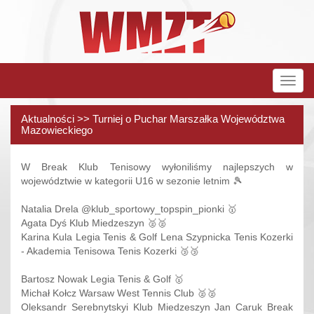
Rozw
nawig
Aktualności >> Turniej o Puchar Marszałka Województwa
Mazowieckiego
W Break Klub Tenisowy wyłoniliśmy najlepszych w
województwie w kategorii U16 w sezonie letnim 🎾
Natalia Drela @klub_sportowy_topspin_pionki 🥇
Agata Dyś Klub Miedzeszyn 🥈🥈
Karina Kula Legia Tenis & Golf Lena Szypnicka Tenis Kozerki
- Akademia Tenisowa Tenis Kozerki 🥉🥉
Bartosz Nowak Legia Tenis & Golf 🥇
Michał Kołcz Warsaw West Tennis Club 🥈🥈
Oleksandr Serebnytskyi Klub Miedzeszyn Jan Caruk Break