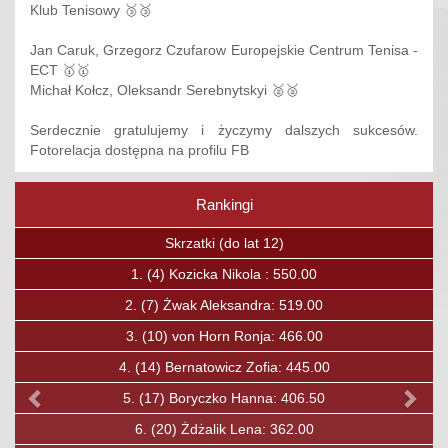
Klub Tenisowy 🥉🥉
Jan Caruk, Grzegorz Czufarow Europejskie Centrum Tenisa -
ECT 🥇🥇
Michał Kołcz, Oleksandr Serebnytskyi 🥈🥈
Serdecznie gratulujemy i życzymy dalszych sukcesów.
Fotorelacja dostępna na profilu FB
Rankingi
Poprzedni
Nas
Skrzatki (do lat 12)
Skrza
Kozicka Nikola : 550.00
1.
(15)
Bo
wak Aleksandra: 519.00
2.
(23)
Kaval
von Horn Ronja: 466.00
3.
(27)
Ćwir
ernatowicz Zofia: 445.00
4.
(30)
Sosk
Boryczko Hanna: 406.50
5.
(31)
Oz
)
Żdżalik Lena: 362.00
6.
(33)
Lewand