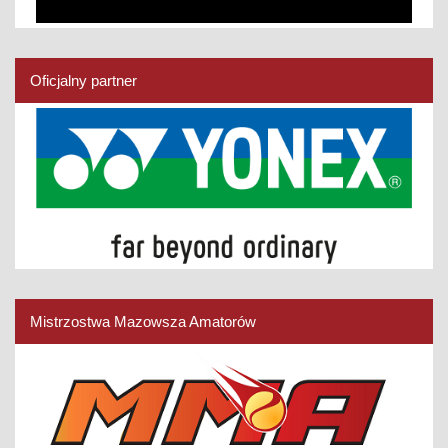
Oficjalny partner
Mistrzostwa Mazowsza Amatorów