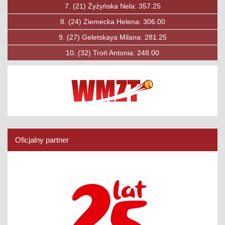
)
Żyżyńska Nela: 357.25
7.
(40)
Jobda
iemecka Helena: 306.00
8.
(49)
Mys
eletskaya Milana: 281.25
9.
(50)
Rybi
2)
Troń Antonia: 248.00
10.
(53)
Ks
Oficjalny partner