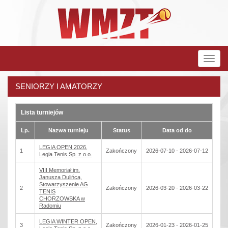
Rozw
nawig
SENIORZY I AMATORZY
Lista turniejów
Lp.
Nazwa turnieju
Status
Data od do
LEGIA OPEN 2026,
1
Zakończony
2026-07-10 - 2026-07-12
Legia Tenis Sp. z o.o.
VIII Memoriał im.
Janusza Dulińca,
Stowarzyszenie AG
2
Zakończony
2026-03-20 - 2026-03-22
TENIS
CHORZOWSKA w
Radomiu
LEGIA WINTER OPEN,
3
Zakończony
2026-01-23 - 2026-01-25