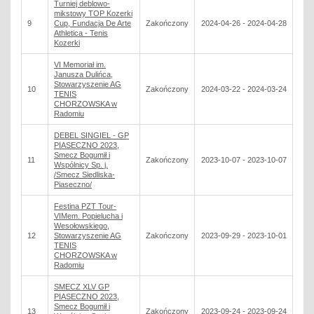
Turniej deblowo-
mikstowy TOP Kozerki
9
Cup, Fundacja De Arte
Zakończony
2024-04-26 - 2024-04-28
Athletica - Tenis
Kozerki
VI Memoriał im.
Janusza Dulińca,
Stowarzyszenie AG
10
Zakończony
2024-03-22 - 2024-03-24
TENIS
CHORZOWSKA w
Radomiu
DEBEL SINGIEL - GP
PIASECZNO 2023,
Smecz Bogumił i
11
Zakończony
2023-10-07 - 2023-10-07
Wspólnicy Sp. j.
/Smecz Siedliska-
Piaseczno/
Festina PZT Tour-
VIMem. Popielucha i
Wesołowskiego,
12
Stowarzyszenie AG
Zakończony
2023-09-29 - 2023-10-01
TENIS
CHORZOWSKA w
Radomiu
SMECZ XLV GP
PIASECZNO 2023,
Smecz Bogumił i
13
Zakończony
2023-09-24 - 2023-09-24