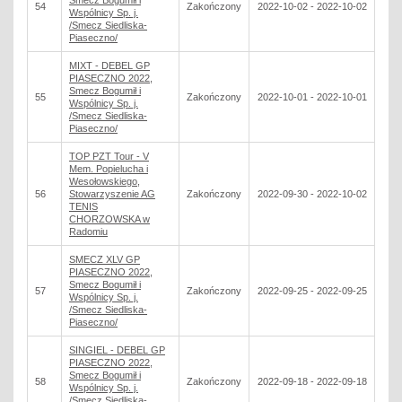
Smecz Bogumił i
54
Zakończony
2022-10-02 - 2022-10-02
Wspólnicy Sp. j.
/Smecz Siedliska-
Piaseczno/
MIXT - DEBEL GP
PIASECZNO 2022,
Smecz Bogumił i
55
Zakończony
2022-10-01 - 2022-10-01
Wspólnicy Sp. j.
/Smecz Siedliska-
Piaseczno/
TOP PZT Tour - V
Mem. Popielucha i
Wesołowskiego,
56
Stowarzyszenie AG
Zakończony
2022-09-30 - 2022-10-02
TENIS
CHORZOWSKA w
Radomiu
SMECZ XLV GP
PIASECZNO 2022,
Smecz Bogumił i
57
Zakończony
2022-09-25 - 2022-09-25
Wspólnicy Sp. j.
/Smecz Siedliska-
Piaseczno/
SINGIEL - DEBEL GP
PIASECZNO 2022,
Smecz Bogumił i
58
Zakończony
2022-09-18 - 2022-09-18
Wspólnicy Sp. j.
/Smecz Siedliska-