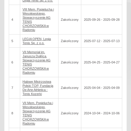
Legia Tenis Sp. z o.o.
VIII Mem. Popielucha i
Wesołowskiego,
Stowarzyszenie AG
4
Zakończony
2025-09-26 - 2025-09-28
TENIS
CHORZOWSKA w
Radomiu
LEGIA OPEN, Legia
5
Zakończony
2025-07-12 - 2025-07-13
Tenis Sp. z o.o.
VII Memoriał im.
Janusza Dulińca,
Stowarzyszenie AG
6
Zakończony
2025-04-25 - 2025-04-27
TENIS
CHORZOWSKA w
Radomiu
Halowe Mistrzostwa
Polski TOP, Fundacja
7
Zakończony
2025-04-04 - 2025-04-09
De Arte Athletica -
Tenis Kozerki
VII Mem. Popielucha i
Wesołowskiego,
Stowarzyszenie AG
8
Zakończony
2024-10-04 - 2024-10-06
TENIS
CHORZOWSKA w
Radomiu