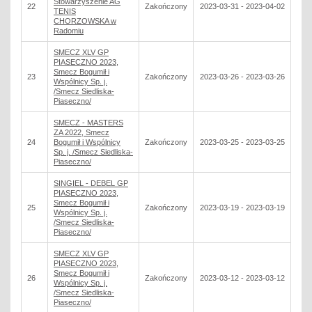
Stowarzyszenie AG
22
Zakończony
2023-03-31 - 2023-04-02
TENIS
CHORZOWSKA w
Radomiu
SMECZ XLV GP
PIASECZNO 2023,
Smecz Bogumił i
23
Zakończony
2023-03-26 - 2023-03-26
Wspólnicy Sp. j.
/Smecz Siedliska-
Piaseczno/
SMECZ - MASTERS
ZA 2022, Smecz
24
Bogumił i Wspólnicy
Zakończony
2023-03-25 - 2023-03-25
Sp. j. /Smecz Siedliska-
Piaseczno/
SINGIEL - DEBEL GP
PIASECZNO 2023,
Smecz Bogumił i
25
Zakończony
2023-03-19 - 2023-03-19
Wspólnicy Sp. j.
/Smecz Siedliska-
Piaseczno/
SMECZ XLV GP
PIASECZNO 2023,
Smecz Bogumił i
26
Zakończony
2023-03-12 - 2023-03-12
Wspólnicy Sp. j.
/Smecz Siedliska-
Piaseczno/