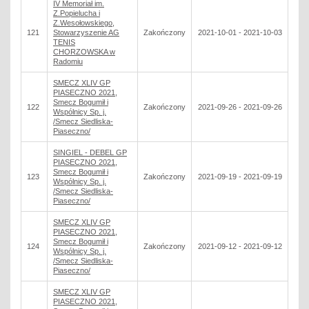
IV Memoriał im.
Z.Popielucha i
Z.Wesołowskiego,
121
Stowarzyszenie AG
Zakończony
2021-10-01 - 2021-10-03
TENIS
CHORZOWSKA w
Radomiu
SMECZ XLIV GP
PIASECZNO 2021,
Smecz Bogumił i
122
Zakończony
2021-09-26 - 2021-09-26
Wspólnicy Sp. j.
/Smecz Siedliska-
Piaseczno/
SINGIEL - DEBEL GP
PIASECZNO 2021,
Smecz Bogumił i
123
Zakończony
2021-09-19 - 2021-09-19
Wspólnicy Sp. j.
/Smecz Siedliska-
Piaseczno/
SMECZ XLIV GP
PIASECZNO 2021,
Smecz Bogumił i
124
Zakończony
2021-09-12 - 2021-09-12
Wspólnicy Sp. j.
/Smecz Siedliska-
Piaseczno/
SMECZ XLIV GP
PIASECZNO 2021,