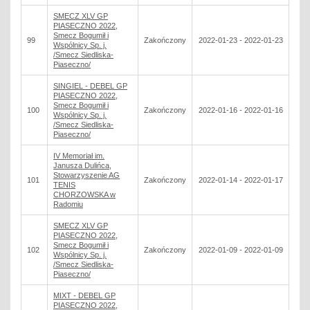
SMECZ XLV GP
PIASECZNO 2022,
Smecz Bogumił i
99
Zakończony
2022-01-23 - 2022-01-23
Wspólnicy Sp. j.
/Smecz Siedliska-
Piaseczno/
SINGIEL - DEBEL GP
PIASECZNO 2022,
Smecz Bogumił i
100
Zakończony
2022-01-16 - 2022-01-16
Wspólnicy Sp. j.
/Smecz Siedliska-
Piaseczno/
IV Memoriał im.
Janusza Dulińca,
Stowarzyszenie AG
101
Zakończony
2022-01-14 - 2022-01-17
TENIS
CHORZOWSKA w
Radomiu
SMECZ XLV GP
PIASECZNO 2022,
Smecz Bogumił i
102
Zakończony
2022-01-09 - 2022-01-09
Wspólnicy Sp. j.
/Smecz Siedliska-
Piaseczno/
MIXT - DEBEL GP
PIASECZNO 2022,