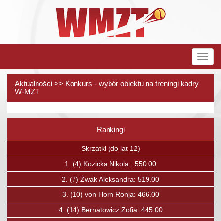
Rozw
nawig
Aktualności >> Konkurs - wybór obiektu na treningi kadry
W-MZT
Rankingi
Poprzedni
Nas
Skrzatki (do lat 12)
1.
(4)
Kozicka Nikola : 550.00
1.
(
.
(7)
Żwak Aleksandra: 519.00
2.
(23
3.
(10)
von Horn Ronja: 466.00
3.
(27
(14)
Bernatowicz Zofia: 445.00
4.
(30