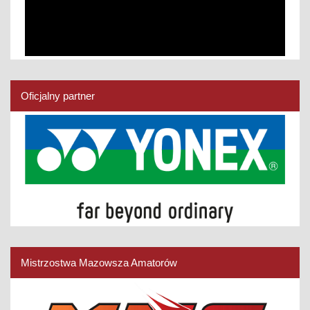
Oficjalny partner
Mistrzostwa Mazowsza Amatorów