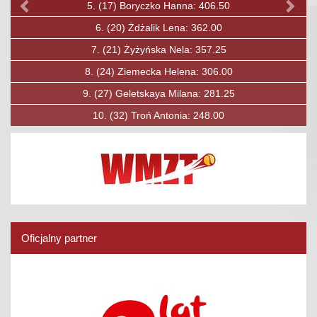
.
(17)
Boryczko Hanna: 406.50
5.
(
6.
(20)
Żdżalik Lena: 362.00
6.
(33)
L
7.
(21)
Żyżyńska Nela: 357.25
7.
(40)
.
(24)
Ziemecka Helena: 306.00
8.
(4
(27)
Geletskaya Milana: 281.25
9.
(5
10.
(32)
Troń Antonia: 248.00
10.
(
Oficjalny partner